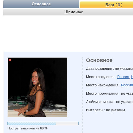
Основное
Блог
( 0 )
Шпионаж
Основное
Дата рождения : не указан
Место рождения :
Россия
,
Н
Место нахождения :
Россия
Место проживания : не ука
Любимые места : не указа
Интересы : не указаны
Портрет заполнен на 68 %