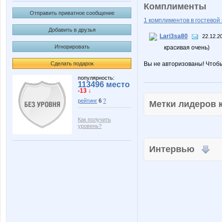
Комплименты
Отправить приватное сообщение
1 комплиментов в гостевой 
Добавить в друзья
Lari3sa80
22.12.2
Игнорировать
красивая очень)
Сделать подарок
Вы не авторизованы! Чтоб
популярность:
113496 место
-13 ↓
рейтинг
6
?
Метки лидеров
Как получить
уровень?
Интервью