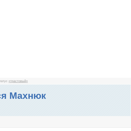
статус
«трастовый»
ся Махнюк