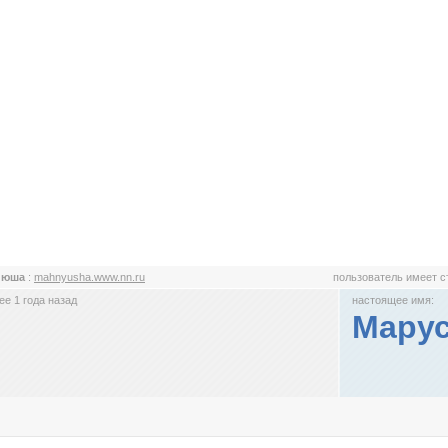
нюша
:
mahnyusha.www.nn.ru
пользователь имеет 
е 1 года назад
настоящее имя:
Мару