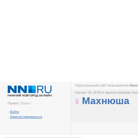
Персональный сайт пользователя
Мах
портрет № 147814 зарегистрирован боле
Махнюша
Привет, Гость !
-
Войти
-
Зарегистрироваться